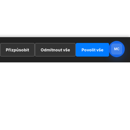
MC
Přizpůsobit
Odmítnout vše
Povolit vše
E
ZAJÍMAVOSTI
PRÁVNÍ UJEDNÁNÍ
ka !
Redaktoři
Ochrana osobních údajů
Cookies