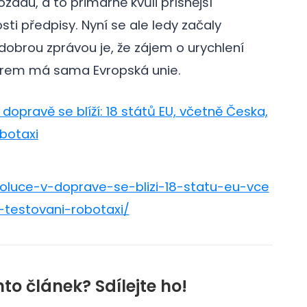
adu, a to primárně kvůli přísnější
sti předpisy. Nyní se ale ledy začaly
dobrou zprávou je, že zájem o urychlení
orem má sama Evropská unie.
dopravě se blíží: 18 států EU, včetně Česka,
botaxi
oluce-v-doprave-se-blizi-18-statu-eu-vce
testovani-robotaxi/
nto článek? Sdílejte ho!