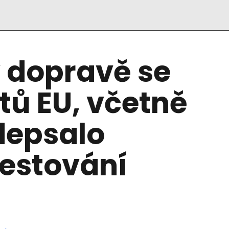
 dopravě se
tátů EU, včetně
depsalo
testování