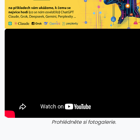
Prohlédněte si fotogalerie.
galerie: cviky
gale