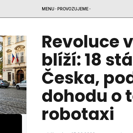
MENU
PROVOZUJEME
Revoluce v
blíží: 18 s
Česka, po
dohodu o 
robotaxi