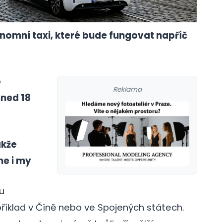
tonomní taxi, které bude fungovat napříč
o
Reklama
ned 18
akže
me i my
u
galerie: cviky
příklad v Číně nebo ve Spojených státech.