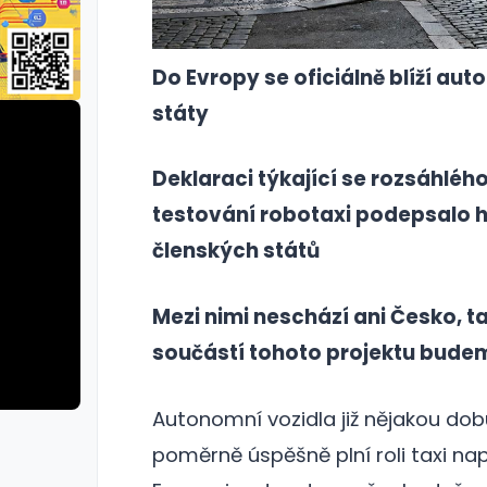
Do Evropy se oficiálně blíží au
státy
Deklaraci týkající se rozsáhléh
testování robotaxi podepsalo h
členských států
Mezi nimi neschází ani Česko, t
součástí tohoto projektu bude
Autonomní vozidla již nějakou dob
rie: cviky
galerie: cviky
poměrně úspěšně plní roli taxi na