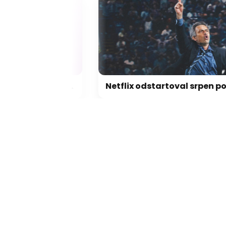
Pixel Watch 5 unikají týden před premiérou. Dvojnásobná paměť, nové funkce a osobní AI
Netflix odstartoval srpen pořádně zostra! Takové pecky jsme opravdu nečekali