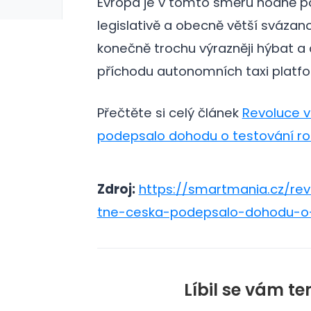
Evropa je v tomto směru hodně poz
legislativě a obecně větší svázano
konečně trochu výrazněji hýbat a 
příchodu autonomních taxi platf
Přečtěte si celý článek
Revoluce v 
podepsalo dohodu o testování ro
Zdroj:
https://smartmania.cz/rev
tne-ceska-podepsalo-dohodu-o-
Líbil se vám te