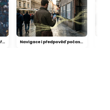
Navigace i předpověď počasí: vaše oblíbené aplikace mohou tajně odesílat informace o poloze