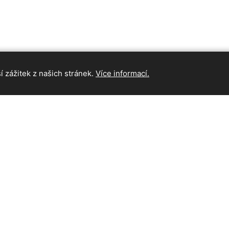
 zážitek z našich stránek.
Více informací.
INFORMAC
Hlavní strán
Kontakt