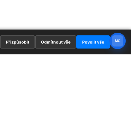
MC
Přizpůsobit
Odmítnout vše
Povolit vše
E
ZAJÍMAVOSTI
PRÁVNÍ UJEDNÁNÍ
ka !
Redaktoři
Ochrana osobních údajů
Cookies