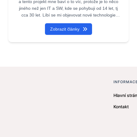
a tento projekt mne baví o to víc, protože je to něco
jiného než jen IT a SW, kde se pohybuji od 14 let, tj
cca 30 let. Líbí se mi objevovat nové technologie
(aspoň pro mne, ale to znamená i pro jiné) a podílet
se o to.
Zobrazit články
Zároveň tím podporuji firmy, které díky tomuto portálu
a dalším, se kterými je propojen (pokud vyjde článek
zde, je automaticky na všech denících měst jako
www.praha1online.cz, www.karlovyvaryonline.cz, na
všech 60-ti ) ukáží mnoha lidem co vlastně existuje.
INFORMAC
Hlavní strán
Kontakt