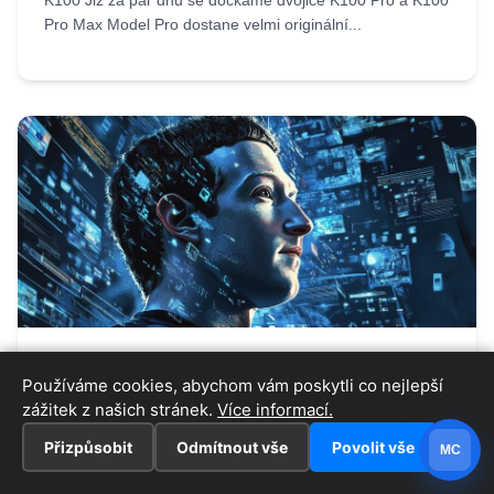
K100 Již za pár dnů se dočkáme dvojice K100 Pro a K100
Pro Max Model Pro dostane velmi originální...
04.08.2026
Iveta
Používáme cookies, abychom vám poskytli co nejlepší
Osobní AI agent pro každého do pěti
zážitek z našich stránek.
Více informací.
let? Zuckerberg předpovídá
budoucnost ve chvíli, kdy Metě
Přizpůsobit
Odmítnout vše
Povolit vše
MC
zmizelo 91 % volné hotovosti