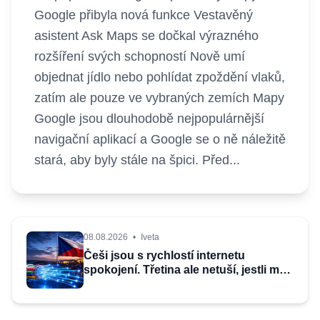
Google přibyla nová funkce Vestavěný
asistent Ask Maps se dočkal výrazného
rozšíření svých schopností Nově umí
objednat jídlo nebo pohlídat zpoždění vlaků,
zatím ale pouze ve vybraných zemích Mapy
Google jsou dlouhodobě nejpopulárnější
navigační aplikací a Google se o ně náležitě
stará, aby byly stále na špici. Před...
08.08.2026
•
Iveta
Češi jsou s rychlostí internetu
spokojení. Třetina ale netuší, jestli má
doma dostupnou optiku