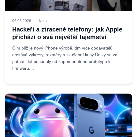
06.08.2026
Iveta
Hackeři a ztracené telefony: jak Apple
přichází o svá největší tajemství
Čím blíž je nový iPhone výrobě, tím více dodavatelů
dostává výkresy, rozměry a zkušební kusy Úniky se za
patnáct let posunuly od zapomenutého prototypu k
firmwaru,...