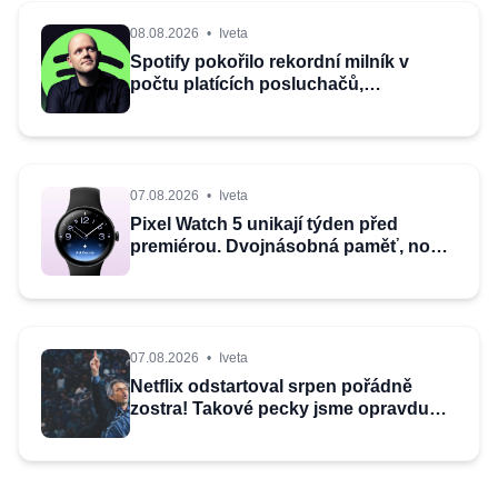
08.08.2026
•
Iveta
Spotify pokořilo rekordní milník v
počtu platících posluchačů,
konkurence může jen závidět
07.08.2026
•
Iveta
Pixel Watch 5 unikají týden před
premiérou. Dvojnásobná paměť, nové
funkce a osobní AI
07.08.2026
•
Iveta
Netflix odstartoval srpen pořádně
zostra! Takové pecky jsme opravdu
nečekali