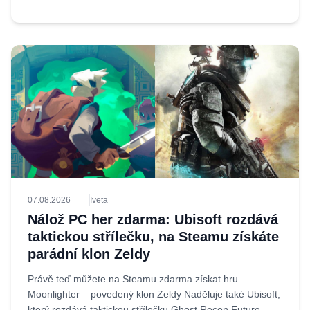
07.08.2026
Iveta
Nálož PC her zdarma: Ubisoft rozdává
taktickou střílečku, na Steamu získáte
parádní klon Zeldy
Právě teď můžete na Steamu zdarma získat hru
Moonlighter – povedený klon Zeldy Naděluje také Ubisoft,
který rozdává taktickou střílečku Ghost Recon Future