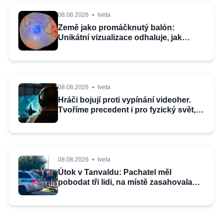
08.08.2026
•
Iveta
Země jako promáčknutý balón:
Unikátní vizualizace odhaluje, jak
planetu tvaruje gravitace
08.08.2026
•
Iveta
Hráči bojují proti vypínání videoher.
Tvoříme precedent i pro fyzický svět,
říká Gregorová
08.08.2026
•
Iveta
Útok v Tanvaldu: Pachatel měl
pobodat tři lidi, na místě zasahovala
policie