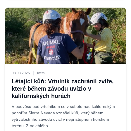
08.08.2026
Iveta
Létající kůň: Vrtulník zachránil zvíře,
které během závodu uvízlo v
kalifornských horách
V podvěsu pod vrtulníkem se v sobotu nad kalifornským
pohořím Sierra Nevada vznášel kůň, který během
vytrvalostního závodu uvízl v nepřístupném horském
terénu. Z odlehlého...