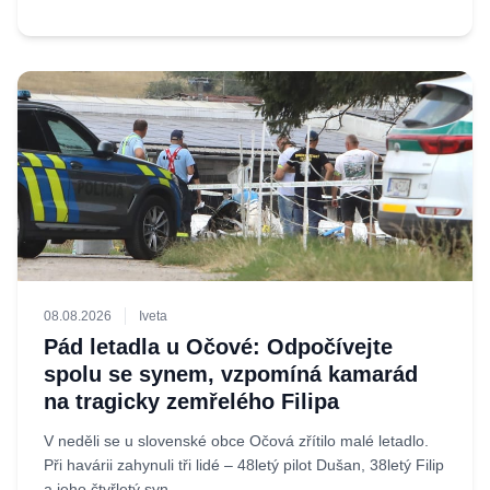
08.08.2026
Iveta
Pád letadla u Očové: Odpočívejte
spolu se synem, vzpomíná kamarád
na tragicky zemřelého Filipa
V neděli se u slovenské obce Očová zřítilo malé letadlo.
Při havárii zahynuli tři lidé – 48letý pilot Dušan, 38letý Filip
a jeho čtyřletý syn....