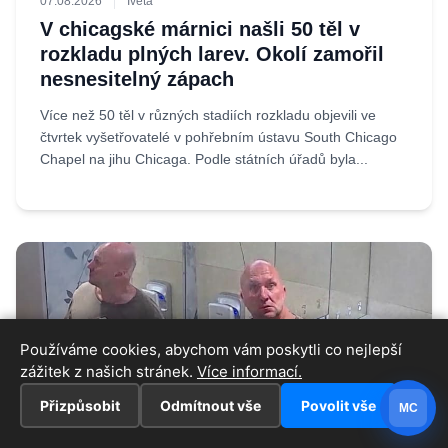
07.08.2026
Iveta
V chicagské márnici našli 50 těl v
rozkladu plných larev. Okolí zamořil
nesnesitelný zápach
Více než 50 těl v různých stadiích rozkladu objevili ve
čtvrtek vyšetřovatelé v pohřebním ústavu South Chicago
Chapel na jihu Chicaga. Podle státních úřadů byla...
Používáme cookies, abychom vám poskytli co nejlepší
zážitek z našich stránek.
Více informací.
Přizpůsobit
Odmítnout vše
Povolit vše
MC