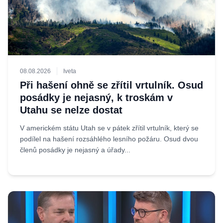
08.08.2026
Iveta
Při hašení ohně se zřítil vrtulník. Osud
posádky je nejasný, k troskám v
Utahu se nelze dostat
V americkém státu Utah se v pátek zřítil vrtulník, který se
podílel na hašení rozsáhlého lesního požáru. Osud dvou
členů posádky je nejasný a úřady...