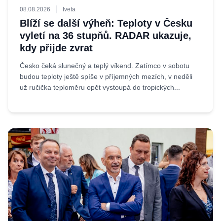
08.08.2026
Iveta
Blíží se další výheň: Teploty v Česku
vyletí na 36 stupňů. RADAR ukazuje,
kdy přijde zvrat
Česko čeká slunečný a teplý víkend. Zatímco v sobotu
budou teploty ještě spíše v příjemných mezích, v neděli
už ručička teploměru opět vystoupá do tropických...