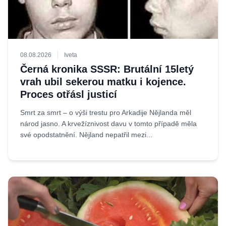
08.08.2026
Iveta
Černá kronika SSSR: Brutální 15letý
vrah ubil sekerou matku i kojence.
Proces otřásl justicí
Smrt za smrt – o výši trestu pro Arkadije Nějlanda měl
národ jasno. A krvežíznivost davu v tomto případě měla
své opodstatnění. Nějland nepatřil mezi...