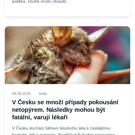
politika. Druhé místo obsadil...
08.08.2026
Iveta
V Česku se množí případy pokousání
netopýrem. Následky mohou být
fatální, varují lékaři
V Česku dochází během letošního léta k častějšímu
kontaktu lidí s netopýry. Například Fakultní nemocnice