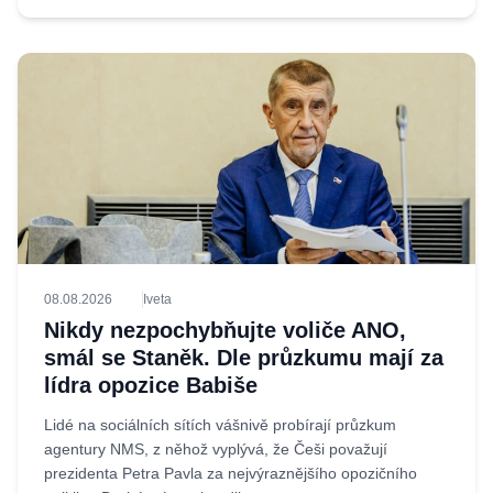
08.08.2026
Iveta
Nikdy nezpochybňujte voliče ANO,
smál se Staněk. Dle průzkumu mají za
lídra opozice Babiše
Lidé na sociálních sítích vášnivě probírají průzkum
agentury NMS, z něhož vyplývá, že Češi považují
prezidenta Petra Pavla za nejvýraznějšího opozičního