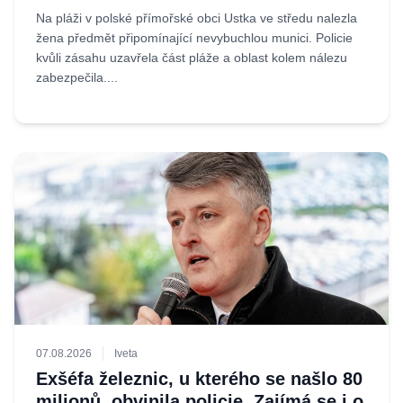
Na pláži v polské přímořské obci Ustka ve středu nalezla
žena předmět připomínající nevybuchlou munici. Policie
kvůli zásahu uzavřela část pláže a oblast kolem nálezu
zabezpečila....
07.08.2026
Iveta
Exšéfa železnic, u kterého se našlo 80
milionů, obvinila policie. Zajímá se i o