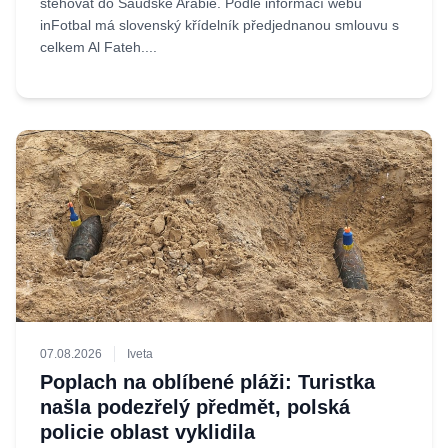
stěhovat do Saúdské Arábie. Podle informací webu
inFotbal má slovenský křídelník předjednanou smlouvu s
celkem Al Fateh....
07.08.2026
Iveta
Poplach na oblíbené pláži: Turistka
našla podezřelý předmět, polská
policie oblast vyklidila