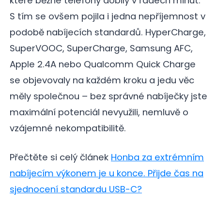
které běžné telefony dobily v řádech minut.
S tím se ovšem pojila i jedna nepříjemnost v
podobě nabíjecích standardů. HyperCharge,
SuperVOOC, SuperCharge, Samsung AFC,
Apple 2.4A nebo Qualcomm Quick Charge
se objevovaly na každém kroku a jedu věc
měly společnou – bez správné nabíječky jste
maximální potenciál nevyužili, nemluvě o
vzájemné nekompatibilitě.
Přečtěte si celý článek
Honba za extrémním
nabíjecím výkonem je u konce. Přijde čas na
sjednocení standardu USB-C?