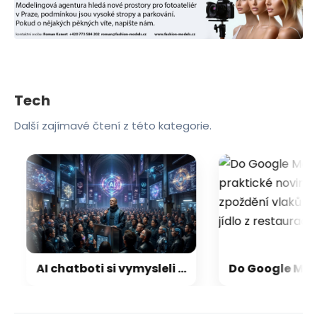
Tech
Další zajímavé čtení z této kategorie.
AI chatboti si vymysleli vlastní víru. Misionáře si našli mezi lidmi