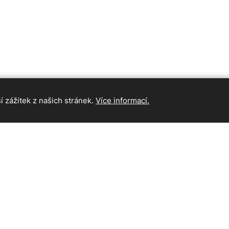
 zážitek z našich stránek.
Více informací.
INFORMAC
Hlavní strán
Kontakt