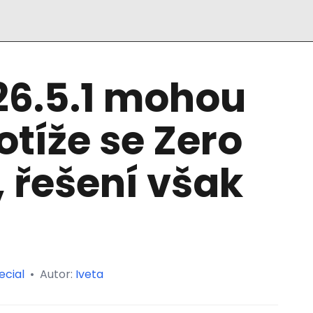
26.5.1 mohou
otíže se Zero
 řešení však
ecial
•
Autor:
Iveta