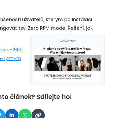
ušenosti uživatelů, kterým po instalaci
fungovat tzv. Zero RPM mode.
Řešení, jak
Reklama
adace-2651
ro-rpm-m
nto článek? Sdílejte ho!