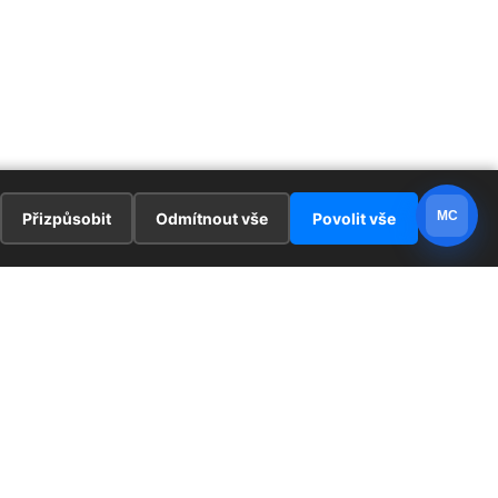
MC
Přizpůsobit
Odmítnout vše
Povolit vše
E
ZAJÍMAVOSTI
PRÁVNÍ UJEDNÁNÍ
ka !
Redaktoři
Ochrana osobních údajů
Cookies