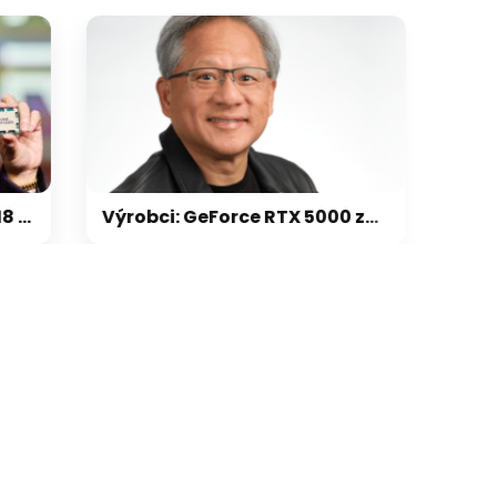
galerie: cviky
Výrobci: GeForce RTX 5000 zdraží o 20-30 %, zastavili jsme dodávky levných karet