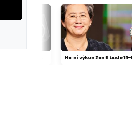
rie: cviky
galerie: cviky
Nvidia zrušila objednávku GeForce RTX 5090 za $4600, Asus ji prý dodá za $5200
Herní výkon Zen 6 bude 15-18 % nad Zen 5, na úrovni Zen 5 X3D