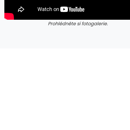
Prohlédněte si fotogalerie.
galerie: cviky
gale
Zen 6 přinese 5 nových funkcí pro vyšší stabilitu výkonu, nejen herního