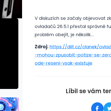
V diskuzích se začaly objevovat zk
ovladačů 26.5.1 přestal správně 
problém obejít, je několik…
Zdroj:
https://diit.cz/clanek/ovl
-mohou-zpusobit-potize-se-ze
ode-reseni-vsak-existuje
Líbil se vám te