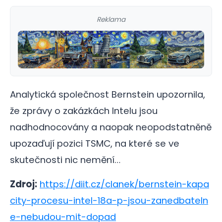
Reklama
Analytická společnost Bernstein upozornila,
že zprávy o zakázkách Intelu jsou
nadhodnocovány a naopak neopodstatněně
upozaďují pozici TSMC, na které se ve
skutečnosti nic nemění…
Zdroj:
https://diit.cz/clanek/bernstein-kapa
city-procesu-intel-18a-p-jsou-zanedbateln
e-nebudou-mit-dopad