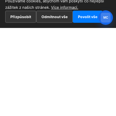
Používáme cookies, abychom vám poskytli co nejlepší
zážitek z našich stránek.
Více informací.
Přizpůsobit
Odmítnout vše
Povolit vše
MC
INFORMACE
Hlavní stránka !