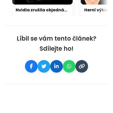
Nvidia zrušila objednávku GeForce RTX 5090 za $4600, Asus ji prý dodá za $5200
Líbil se vám tento článek?
Sdílejte ho!