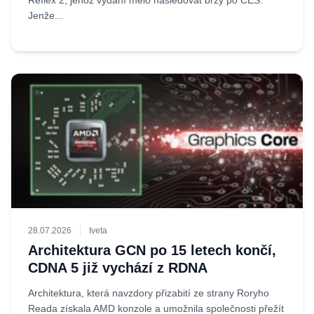
Reflex 2, jehož vydání mělo následovat brzy po CES.
Jenže...
28.07.2026
Iveta
Architektura GCN po 15 letech končí,
CDNA 5 již vychází z RDNA
Architektura, která navzdory přizabití ze strany Roryho
Reada získala AMD konzole a umožnila společnosti přežít