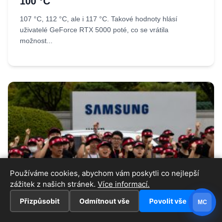
100 °C
107 °C, 112 °C, ale i 117 °C. Takové hodnoty hlásí
uživatelé GeForce RTX 5000 poté, co se vrátila
možnost...
Používáme cookies, abychom vám poskytli co nejlepší
zážitek z našich stránek.
Více informací.
27.07.2026
Iveta
Přizpůsobit
Odmítnout vše
Povolit vše
MC
82 % pracovníků Samsung Foundry
chce odejít poté, co výroba RAM