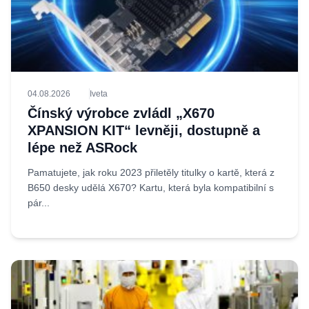
04.08.2026
Iveta
Čínský výrobce zvládl „X670
XPANSION KIT“ levněji, dostupně a
lépe než ASRock
Pamatujete, jak roku 2023 přiletěly titulky o kartě, která z
B650 desky udělá X670? Kartu, která byla kompatibilní s
pár...