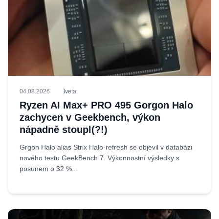
04.08.2026
Iveta
Ryzen AI Max+ PRO 495 Gorgon Halo
zachycen v Geekbench, výkon
nápadně stoupl(?!)
Grgon Halo alias Strix Halo-refresh se objevil v databázi
nového testu GeekBench 7. Výkonnostní výsledky s
posunem o 32 %...