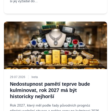
si jej vyžádal do...
29.07.2026
Iveta
Nedostupnost pamětí teprve bude
kulminovat, rok 2027 má být
historicky nejhorší
Rok 2027, který měl podle řady původních prognóz
přinést uvolnění situace a pokles ceny po kulminaci 2026,