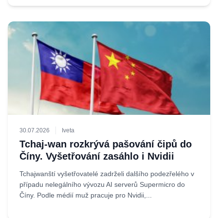
30.07.2026
Iveta
Tchaj-wan rozkrývá pašování čipů do
Číny. Vyšetřování zasáhlo i Nvidii
Tchajwanští vyšetřovatelé zadrželi dalšího podezřelého v
případu nelegálního vývozu AI serverů Supermicro do
Číny. Podle médií muž pracuje pro Nvidii,...