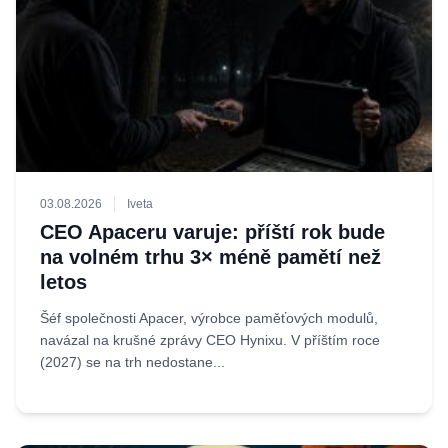
03.08.2026
Iveta
CEO Apaceru varuje: příští rok bude
na volném trhu 3× méně pamětí než
letos
Šéf společnosti Apacer, výrobce paměťových modulů,
navázal na krušné zprávy CEO Hynixu. V příštím roce
(2027) se na trh nedostane...