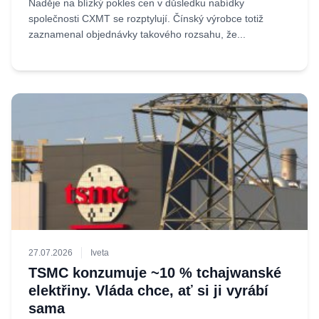
Naděje na blízký pokles cen v důsledku nabídky
společnosti CXMT se rozptylují. Čínský výrobce totiž
zaznamenal objednávky takového rozsahu, že...
27.07.2026
Iveta
TSMC konzumuje ~10 % tchajwanské
elektřiny. Vláda chce, ať si ji vyrábí
sama