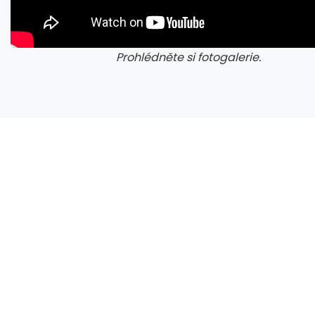
Prohlédněte si fotogalerie.
Zen 6 přinese 5 nových funkcí pro vyšší stabilitu výkonu, nejen herního
galerie: cviky
gale