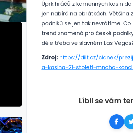
Úprk hráčů z kamenných kasin do o
jen nabírá na obrátkách. Většina
podniků se jen tak nevrátíme.
Co 
trend znamená pro české podniky
děje třeba ve slavném Las Vegas
Zdroj:
https://diit.cz/clanek/prez
a-kasina-21-stoleti-mnoha-konci
Líbil se vám te