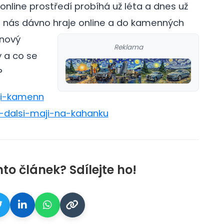
nline prostředí probíhá už léta a dnes už
 z nás dávno hraje online a do kamenných
nový
Reklama
 a co se
?
iji-kamenn
-dalsi-maji-na-kahanku
nto článek? Sdílejte ho!