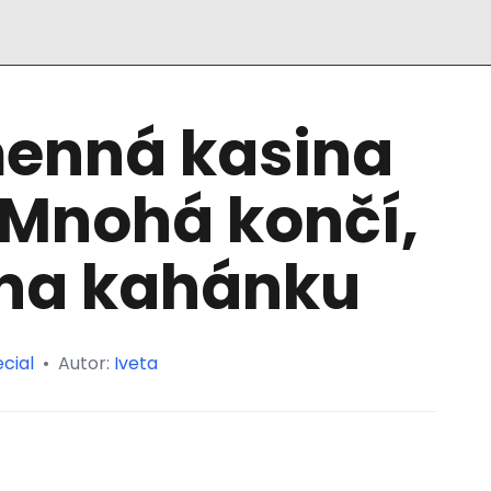
menná kasina
? Mnohá končí,
 na kahánku
cial
•
Autor:
Iveta