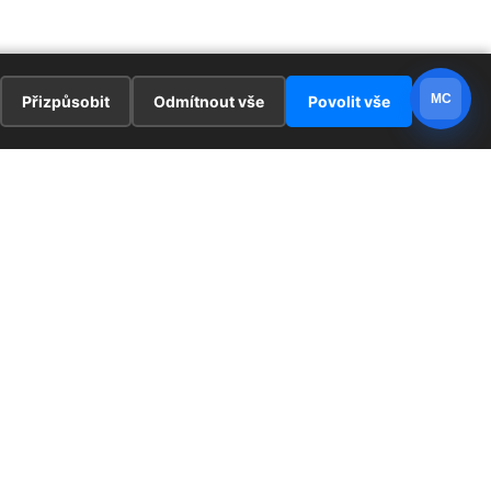
MC
Přizpůsobit
Odmítnout vše
Povolit vše
E
ZAJÍMAVOSTI
PRÁVNÍ UJEDNÁNÍ
ka !
Redaktoři
Ochrana osobních údajů
Cookies