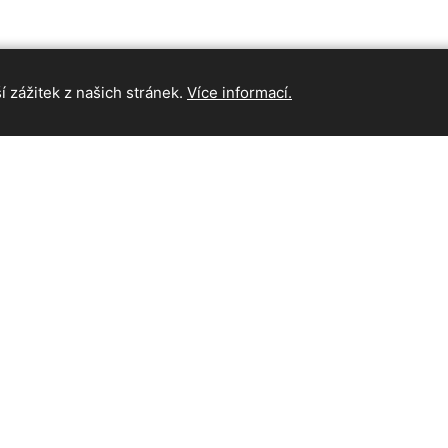
 zážitek z našich stránek.
Více informací.
INFORMAC
Hlavní strán
Kontakt