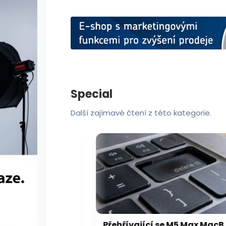
Special
Další zajímavé čtení z této kategorie.
Microsoft chce, aby na Xbox Helix běhaly všechny hry, které kdy vyšly pro Xbox
Přehřívající se M5 Max MacBook Pro trápí zaseklé klávesy, cena opravy je $895