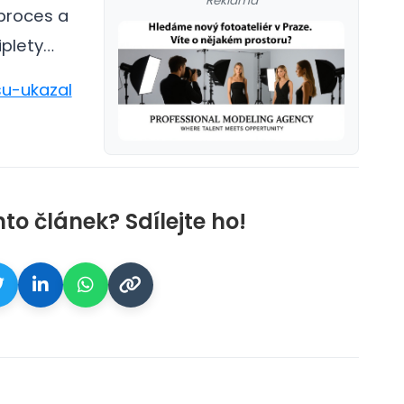
Reklama
 proces a
iplety…
su-ukazal
nto článek? Sdílejte ho!