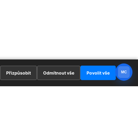
MC
Přizpůsobit
Odmítnout vše
Povolit vše
E
ZAJÍMAVOSTI
PRÁVNÍ UJEDNÁNÍ
ka !
Redaktoři
Ochrana osobních údajů