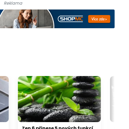
Reklama
Zen 6 přinese 5 nových funkcí pro vyšší stabilitu výkonu, nejen herního