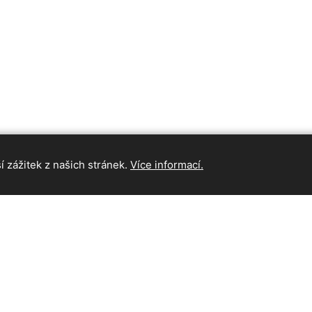
 zážitek z našich stránek.
Více informací.
INFORMAC
Hlavní strán