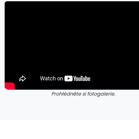
Prohlédněte si fotogalerie.
galerie: cviky
gale