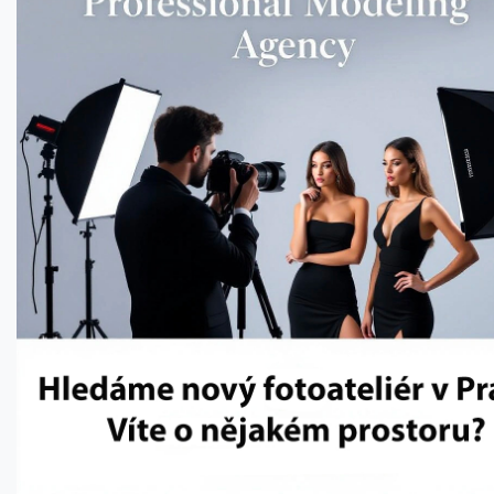
CXMT odmítla požadavky Applu, nenechá si diktovat ceny