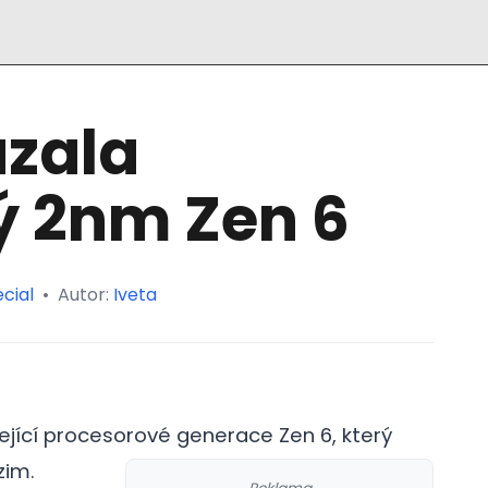
ázala
ý 2nm Zen 6
cial
•
Autor:
Iveta
ející procesorové generace Zen 6, který
zim.