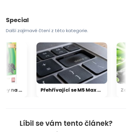
Special
Další zajímavé čtení z této kategorie.
Microsoft chce, aby na Xbox Helix běhaly všechny hry, které kdy vyšly pro Xbox
Přehřívající se M5 Max MacBook Pro trápí zaseklé klávesy, cena opravy je $895
Líbil se vám tento článek?