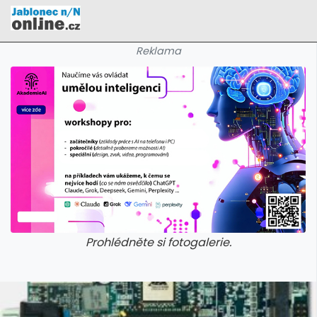
Reklama
Prohlédněte si fotogalerie.
galerie: cviky
galerie: cviky