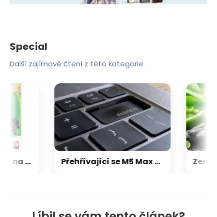
Special
Další zajímavé čtení z této kategorie.
Microsoft chce, aby na Xbox Helix běhaly všechny hry, které kdy vyšly pro Xbox
Přehřívající se M5 Max MacBook Pro trápí zaseklé klávesy, cena opravy je $895
Líbil se vám tento článek?