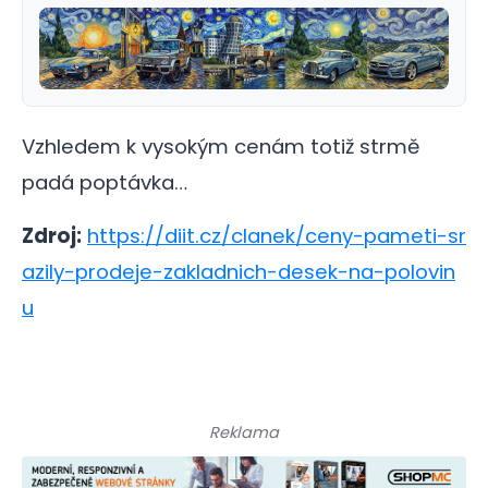
Vzhledem k vysokým cenám totiž strmě
padá poptávka…
Zdroj:
https://diit.cz/clanek/ceny-pameti-sr
azily-prodeje-zakladnich-desek-na-polovin
u
Reklama