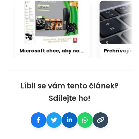
Microsoft chce, aby na Xbox Helix běhaly všechny hry, které kdy vyšly pro Xbox
Líbil se vám tento článek?
Sdílejte ho!