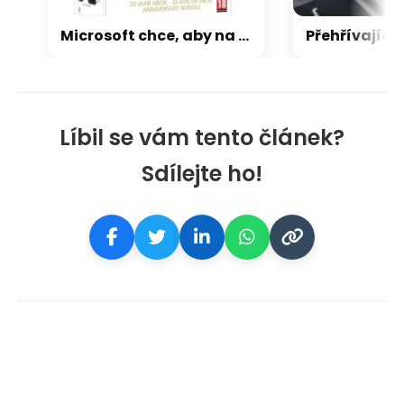
Microsoft chce, aby na Xbox Helix běhaly všechny hry, které kdy vyšly pro Xbox
Líbil se vám tento článek?
Sdílejte ho!