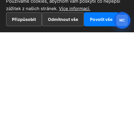
Používáme cookies, abychom vám poskytli co nejlepší
zážitek z našich stránek.
Více informací.
Přizpůsobit
Odmítnout vše
Povolit vše
MC
INFORMACE
Hlavní stránka !